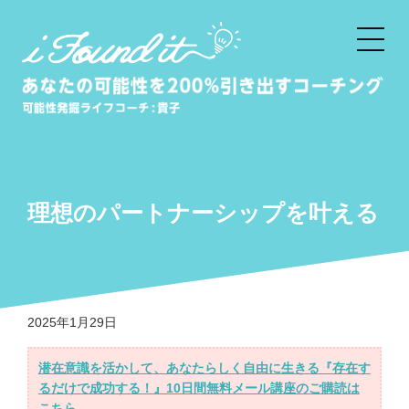
HOME
潜在意識とは
潜在意識コーチング
理想のパートナーシップを叶える
潜在意識コーチングセッション
成功を引き寄せる潜在意識コーチ
ング講座
2025年1月29日
起業家・クリエイタープロデュー
潜在意識を活かして、あなたらしく自由に生きる『存在す
ス
るだけで成功する！』10日間無料メール講座のご購読は
こちら