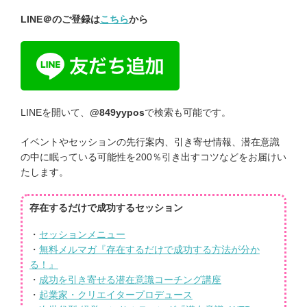
LINE
＠のご登録は
こちら
から
LINEを開いて、
@849yypos
で検索も可能です。
イベントやセッションの先行案内、引き寄せ情報、潜在意識
の中に眠っている可能性を200％引き出すコツなどをお届けい
たします。
存在するだけで成功するセッション
・
セッションメニュー
・
無料メルマガ『存在するだけで成功する方法が分か
る！』
・
成功を引き寄せる潜在意識コーチング講座
・
起業家・クリエイタープロデュース