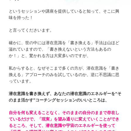
会社概要
というセッションや講座を提供していると知って、そこに興
味を持った！
個人情報保護方針
と言ってくださいます。
確かに、世の中には潜在意識を「書き換える」手法は山ほど
特定商取引法に基づく表示
溢れていますので、「書き換えないという方法もあるの
か！」と、驚かれる方は大変多いのですが、
私からすると、なぜそこまで多くの方が、潜在意識を「書き
換える」アプローチのみを試しているのか、逆に不思議に思
っています。
潜在意識を書き換えず、あなたの潜在意識のエネルギーを“そ
のまま活かす”コーチングセッションのいいところは、
自分を何も変えることなく、そのままの自分のままで存在し
ているだけで、「現実」を望み通りに変えていくことができ
るところ、そして、潜在意識や宇宙のエネルギーを使って