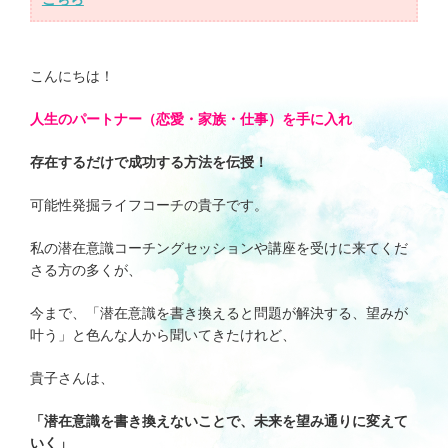
タロットで望む未来を引き寄せ
る！
こんにちは！
『潜在意識×タロット鑑定セッショ
ン』
人生のパートナー（恋愛・家族・仕事）を手に入れ
次世代型 経営コンサルティング
存在するだけで成功する方法を伝授！
『潜在意識×WEBマーケティング』
可能性発掘ライフコーチの貴子です。
無料メールマガジン
私の潜在意識コーチングセッションや講座を受けに来てくだ
さる方の多くが、
引き寄せブログ
今まで、「潜在意識を書き換えると問題が解決する、望みが
叶う」と色んな人から聞いてきたけれど、
お客様の声
貴子さんは、
お問い合わせ
「潜在意識を書き換えないことで、未来を望み通りに変えて
いく」