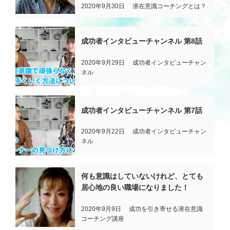
2020年9月30日
潜在意識コーチングとは？
タロットで望む未来を引き寄せ
る！
成功者インタビューチャンネル 第8話
『潜在意識×タロット鑑定セッショ
ン』
2020年9月29日
成功者インタビューチャン
ネル
次世代型 経営コンサルティング
『潜在意識×WEBマーケティング』
成功者インタビューチャンネル 第7話
無料メールマガジン
2020年9月22日
成功者インタビューチャン
ネル
引き寄せブログ
何も意識はしていないけれど、とても
お客様の声
居心地の良い職場になりました！
2020年9月9日
成功を引き寄せる潜在意識
お問い合わせ
コーチング講座