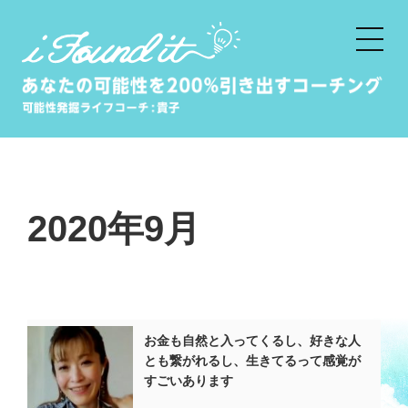
HOME
潜在意識とは
潜在意識コーチング
2020年9月
潜在意識コーチングセッション
成功を引き寄せる潜在意識コーチ
ング講座
お金も自然と入ってくるし、好きな人
とも繋がれるし、生きてるって感覚が
起業家・クリエイタープロデュー
すごいあります
ス