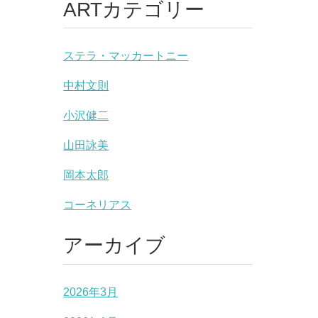
ARTカテゴリー
ステラ・マッカートニー
中村文則
小沢健二
山田詠美
岡本太郎
コーネリアス
アーカイブ
2026年3月