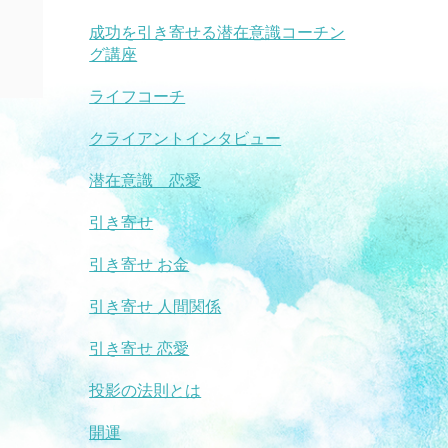
成功を引き寄せる潜在意識コーチン
グ講座
ライフコーチ
クライアントインタビュー
潜在意識 恋愛
引き寄せ
引き寄せ お金
引き寄せ 人間関係
引き寄せ 恋愛
投影の法則とは
開運