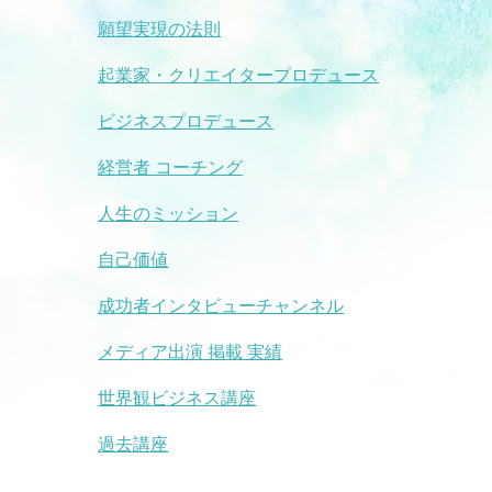
願望実現の法則
起業家・クリエイタープロデュース
ビジネスプロデュース
経営者 コーチング
人生のミッション
自己価値
成功者インタビューチャンネル
メディア出演 掲載 実績
世界観ビジネス講座
過去講座