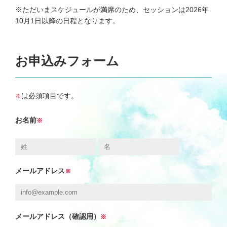
※ただいまスケジュールが満席のため、セッションは2026年
タロットで望む未来を引き寄せ
10月1日以降の日程となります。
る！
『潜在意識×タロット鑑定セッショ
ン』
お申込みフォーム
次世代型 経営コンサルティング
『潜在意識×WEBマーケティング』
は必須項目です。
※
お名前
※
無料メールマガジン
引き寄せブログ
メールアドレス
※
お客様の声
お問い合わせ
メールアドレス（確認用）
※